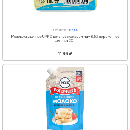
АРТИКУЛ:
131088
Молоко сгущенное UPPO цельное с сахаром мдж 8,5% порционное
дип-пот 20г
11.88 ₽