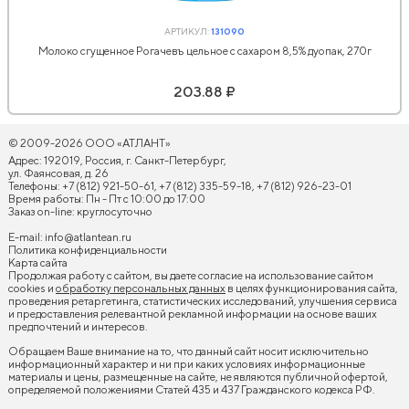
АРТИКУЛ:
131090
Молоко сгущенное Рогачевъ цельное с сахаром 8,5% дуопак, 270г
203.88 ₽
© 2009-2026 ООО «АТЛАНТ»
Адрес: 192019, Россия, г. Санкт-Петербург,
ул. Фаянсовая, д. 26
Телефоны: +7 (812) 921-50-61, +7 (812) 335-59-18, +7 (812) 926-23-01
Время работы: Пн - Пт с 10:00 до 17:00
Заказ on-line: круглосуточно
E-mail:
info@atlantean.ru
Политика конфиденциальности
Карта сайта
Продолжая работу с сайтом, вы даете согласие на использование сайтом
cookies и
обработку персональных данных
в целях функционирования сайта,
проведения ретаргетинга, статистических исследований, улучшения сервиса
и предоставления релевантной рекламной информации на основе ваших
предпочтений и интересов.
Обращаем Ваше внимание на то, что данный сайт носит исключительно
информационный характер и ни при каких условиях информационные
материалы и цены, размещенные на сайте, не являются публичной офертой,
определяемой положениями Статей 435 и 437 Гражданского кодекса РФ.