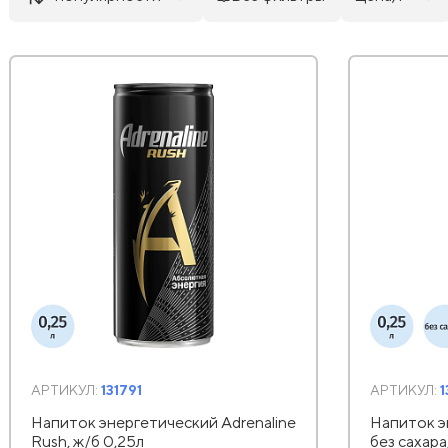
АРТИКУЛ:
131791
АРТИКУЛ:
1
Напиток энергетический Adrenaline
Напиток э
Rush, ж/б 0,25л
без сахара