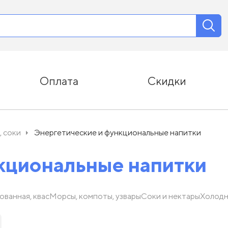
Оплата
Скидки
, соки
Энергетические и функциональные напитки
кциональные напитки
ованная, квас
Морсы, компоты, узвары
Соки и нектары
Холодн