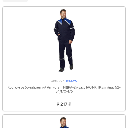
АРТИКУЛ:
128875
Костюм рабочий летний Антистат ГИДРА-2 муж. ЛА01-КПК син/вас 52-
54/170-176
9 217 ₽