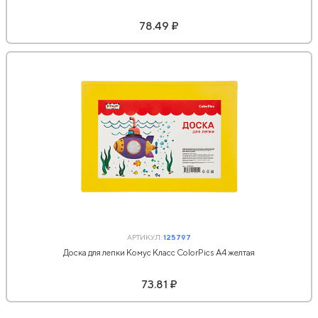
78.49 ₽
АРТИКУЛ:
125797
Доска для лепки Комус Класс ColorPics А4 желтая
73.81 ₽