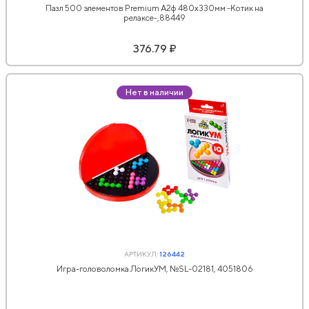
Пазл 500 элементов Premium А2ф 480х330мм -Котик на
релаксе-,88449
376.79 ₽
Нет в наличии
АРТИКУЛ:
126442
Игра-головоломка ЛогикУМ, №SL-02181, 4051806