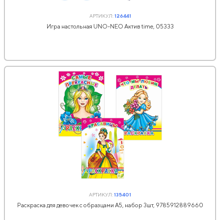
АРТИКУЛ:
126441
Игра настольная UNO-NEO Актив time, 05333
АРТИКУЛ:
135401
Раскраска для девочек с образцами А5, набор 3шт, 9785912889660