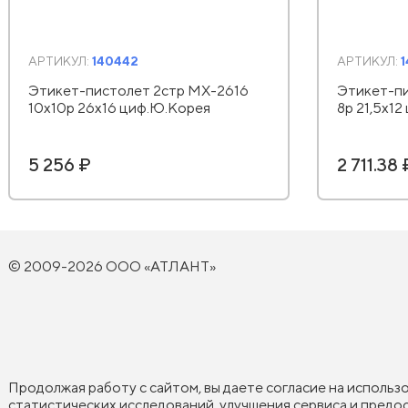
АРТИКУЛ:
140442
АРТИКУЛ:
1
Этикет-пистолет 2стр MX-2616
Этикет-п
10х10р 26х16 циф.Ю.Корея
8р 21,5х1
5 256 ₽
2 711.38 
© 2009-2026 ООО «АТЛАНТ»
Продолжая работу с сайтом, вы даете согласие на использ
статистических исследований, улучшения сервиса и пред