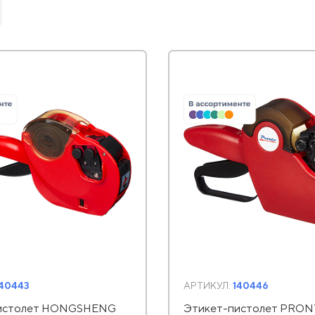
140443
АРТИКУЛ:
140446
истолет HONGSHENG
Этикет-пистолет PRON