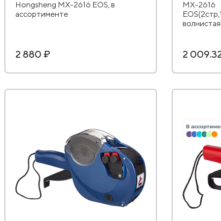
Hongsheng MX-2616 EOS, в
MX-2616
ассортименте
EOS(2стр,
волнистая
2 880 ₽
2 009.3