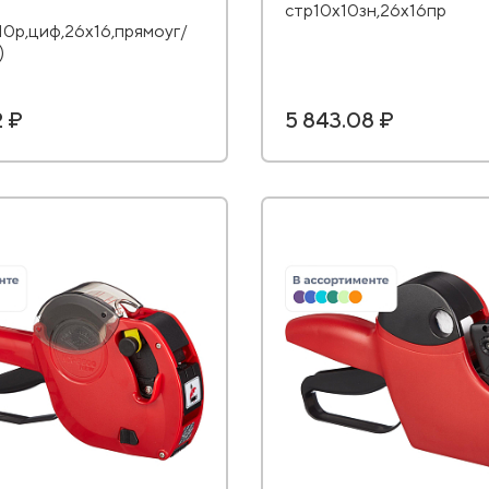
стр10х10зн,26х16пр
10р,циф,26х16,прямоуг/
)
2 ₽
5 843.08 ₽