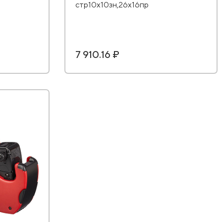
стр10х10зн,26х16пр
7 910.16 ₽