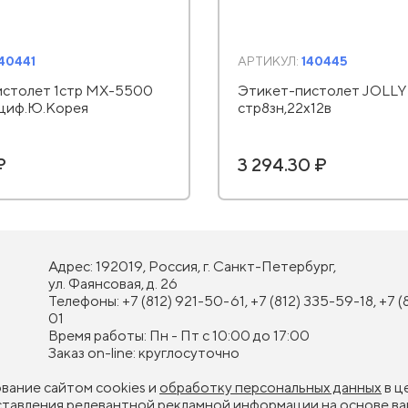
40441
АРТИКУЛ:
140445
истолет 1стр MX-5500
Этикет-пистолет JOLLY 
2 циф.Ю.Корея
стр8зн,22х12в
₽
3 294.30 ₽
Адрес: 192019, Россия, г. Санкт-Петербург,
ул. Фаянсовая, д. 26
Телефоны: +7 (812) 921-50-61, +7 (812) 335-59-18, +7 (
01
Время работы: Пн - Пт с 10:00 до 17:00
Заказ on-line: круглосуточно
ование сайтом cookies и
обработку персональных данных
в ц
оставления релевантной рекламной информации на основе ва