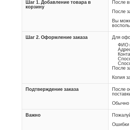
Шаг 1. Добавление товара в
После в
корзину
После з
Вы може
восполь
Шаг 2. Оформление заказа
Для офо
ФИО 
Адре
Конт
Спос
Спос
После з
Копия з
Подтверждение заказа
После о
поставк
Обычно 
Важно
Пожалуй
Ошибки 