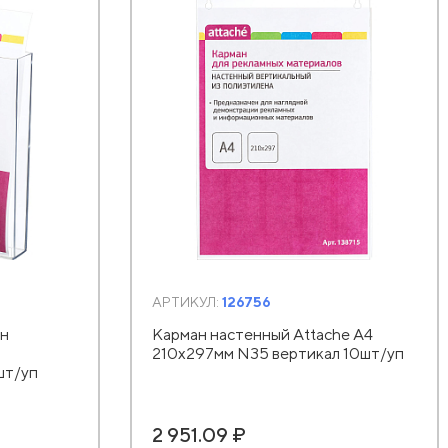
АРТИКУЛ:
126756
ан
Карман настенный Attache А4
210х297мм N35 вертикал 10шт/уп
шт/уп
2 951.09 ₽