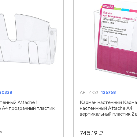
30338
АРТИКУЛ:
126768
тенный Attache 1
Карман настенный Карм
 А4 прозрачный пластик
настеннный Attache А4
вертикальный пластик 2 
₽
745.19 ₽