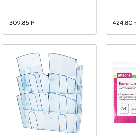
309.85 ₽
424.80 