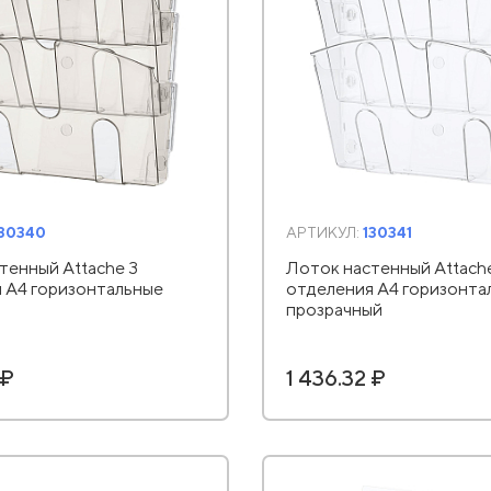
130340
АРТИКУЛ:
130341
тенный Attache 3
Лоток настенный Attach
 А4 горизонтальные
отделения А4 горизонта
прозрачный
 ₽
1 436.32 ₽