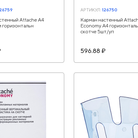
126759
АРТИКУЛ:
126750
стенный Attache А4
Карман настенный Attac
 горизонтальн
Economy А4 горизонталь
скотче 5шт/уп
₽
596.88 ₽