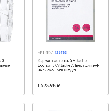
АРТИКУЛ:
126753
e 3
Карман настенный Attache
льные
Economy/Attache А4верт дляинф
на ск скош уг10шт/уп
1 623.98 ₽