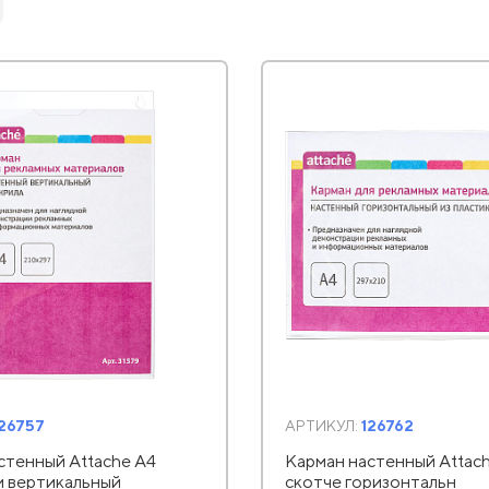
126757
АРТИКУЛ:
126762
стенный Attache А4
Карман настенный Attach
 вертикальный
скотче горизонтальн