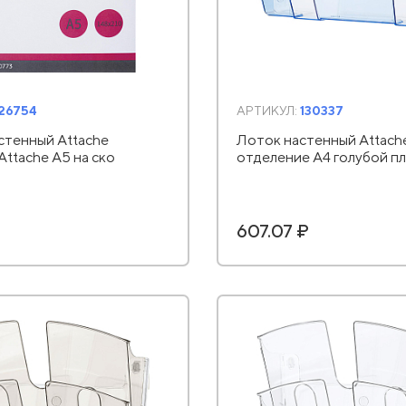
126754
АРТИКУЛ:
130337
стенный Attache
Лоток настенный Attache
ttache А5 на ско
отделение А4 голубой п
607.07 ₽