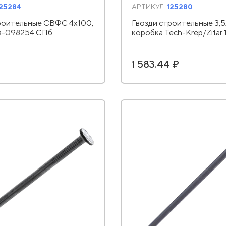
125284
АРТИКУЛ:
125280
роительные СВФС 4х100,
Гвозди строительные 3,5х
ов-098254 СПб
коробка Tech-Krep/Zitar
1 583.44 ₽