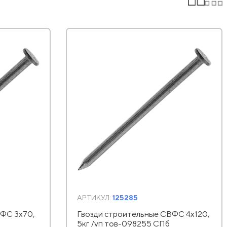
АРТИКУЛ:
125285
ФС 3х70,
Гвозди строительные СВФС 4х120,
5кг /уп тов-098255 СПб