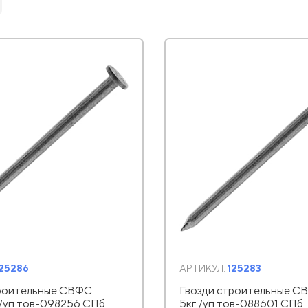
125286
АРТИКУЛ:
125283
троительные СВФС
Гвозди строительные СВ
 /уп тов-098256 СПб
5кг /уп тов-088601 СПб