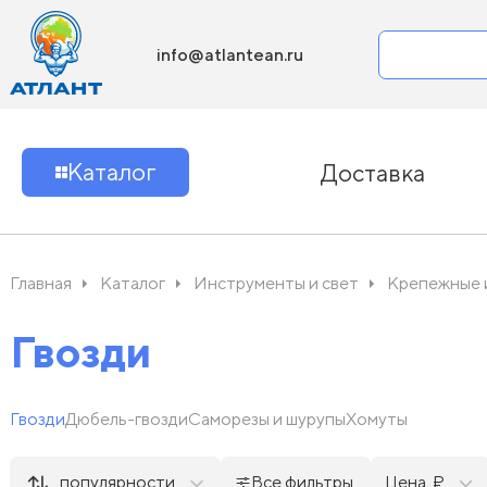
info@atlantean.ru
Каталог
Доставка
Главная
Каталог
Инструменты и свет
Крепежные 
Гвозди
Гвозди
Дюбель-гвозди
Саморезы и шурупы
Хомуты
популярности
Все фильтры
Цена, ₽