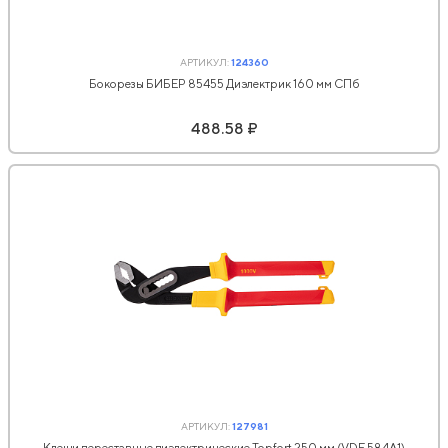
АРТИКУЛ:
124360
Бокорезы БИБЕР 85455 Диэлектрик 160 мм СПб
488.58 ₽
АРТИКУЛ:
127981
Клещи переставные диэлектрические Topfort 250 мм (VDE 584А1)