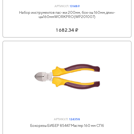
АРТИКУЛ:
131489
Набор инструментов пас-жи 200мм, бок-зы 160мм,длин-
цы160ммWORKPRO(WP201007)
1 682.34 ₽
АРТИКУЛ:
124358
Бокорезы БИБЕР 85447 Мастер 160 мм СПб