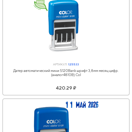
АРТИКУЛ:
125533
Датер автоматический мини S120Bank шрифт 3,8мм месяц цифр.
(аналог4810B) Col
420.29 ₽