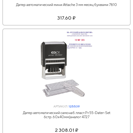
Датер автоматический мини Attache 3 мм месяц буквами 7810
317.60 ₽
АРТИКУЛ:
125539
Датер автоматический самонаб.пласт.Pr.55-Dater-Set
6стр.60х40мм(аналог 4727
2 308.01 ₽