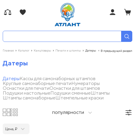
Главная
Каталог
Канцтовары
Печати и штампы
Датеры
В предыдущий раздел
Датеры
Датеры
Кассы для самонаборных штампов
Круглые самонаборные печати
Нумераторы
Оснастки для печати
Оснастки для штампов
Подушки настольные
Подушки сменные
Штампы
Штампы самонаборные
Штемпельные краски
популярности
Цена, ₽