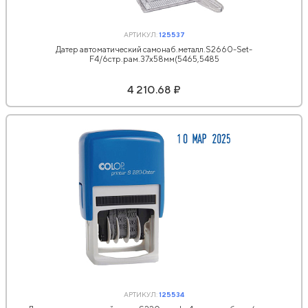
АРТИКУЛ:
125537
Датер автоматический самонаб.металл.S2660-Set-
F4/6стр.рам.37х58мм(5465,5485
4 210.68 ₽
АРТИКУЛ:
125534