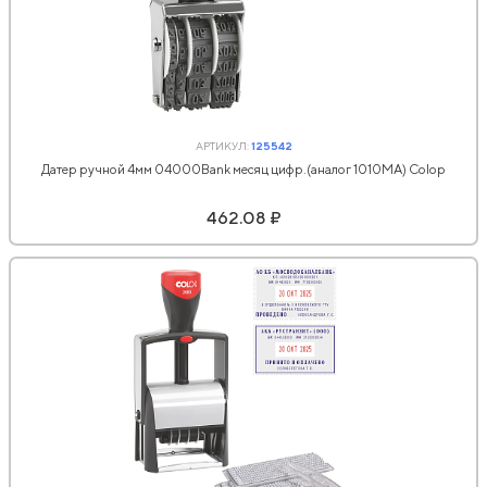
АРТИКУЛ:
125542
Датер ручной 4мм 04000Bank месяц цифр.(аналог 1010МА) Colop
462.08 ₽