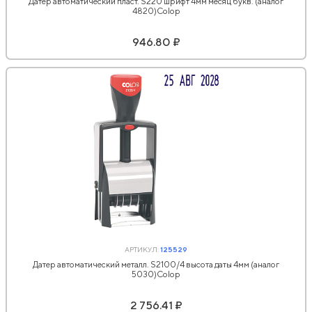
Датер автоматический пласт. S220 шрифт 4мм месяц букв. (аналог
4820)Colop
946.80 ₽
АРТИКУЛ:
125529
Датер автоматический металл. S2100/4 высота даты 4мм (аналог
5030)Colop
2 756.41 ₽