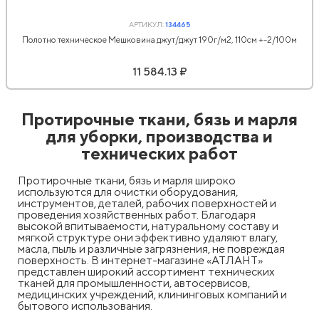
АРТИКУЛ:
134465
Полотно техническое Мешковина джут/джут 190г/м2, 110см +-2/100м
11 584.13 ₽
Протирочные ткани, бязь и марля
для уборки, производства и
технических работ
Протирочные ткани, бязь и марля широко
используются для очистки оборудования,
инструментов, деталей, рабочих поверхностей и
проведения хозяйственных работ. Благодаря
высокой впитываемости, натуральному составу и
мягкой структуре они эффективно удаляют влагу,
масла, пыль и различные загрязнения, не повреждая
поверхность. В интернет-магазине «АТЛАНТ»
представлен широкий ассортимент технических
тканей для промышленности, автосервисов,
медицинских учреждений, клининговых компаний и
бытового использования.