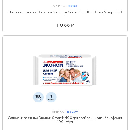
АРТИКУЛ:
132143
Носовые платочки Семья и Комфорт белые 3-сл. 10лх10пач/уп арт. 150
110.88 ₽
АРТИКУЛ:
136209
Салфетки влажные Эконом Smart №100 для всей семьи антибак эффект
100шт/уп