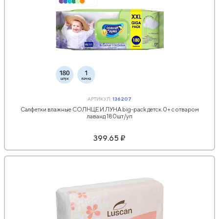
АРТИКУЛ:
136207
Салфетки влажные СОЛНЦЕ И ЛУНА big-pack детск.0+ с отваром
лаванд 180шт/уп
399.65 ₽