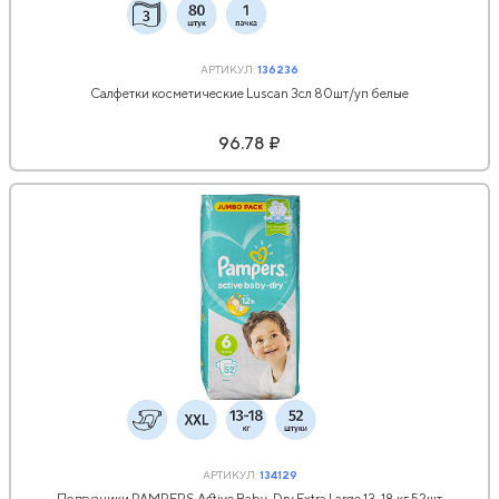
АРТИКУЛ:
136236
Салфетки косметические Luscan 3сл 80шт/уп белые
96.78 ₽
АРТИКУЛ:
134129
Подгузники PAMPERS Active Baby-Dry Extra Large 13-18 кг 52шт