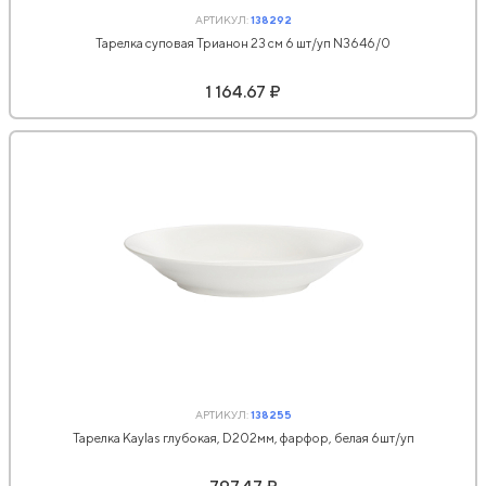
АРТИКУЛ:
138292
Тарелка суповая Трианон 23 см 6 шт/уп N3646/0
1 164.67 ₽
АРТИКУЛ:
138255
Тарелка Kaylas глубокая, D202мм, фарфор, белая 6шт/уп