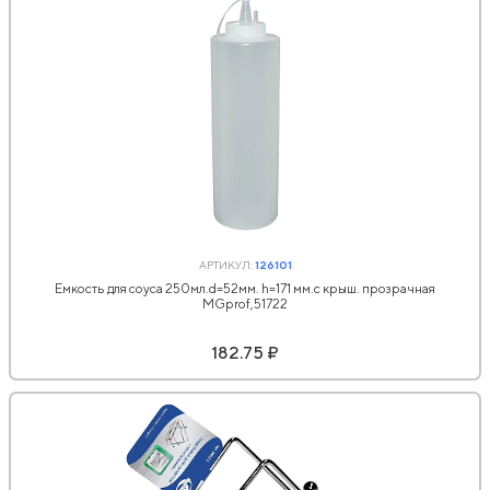
АРТИКУЛ:
126101
Емкость для соуса 250мл.d=52мм. h=171 мм.с крыш. прозрачная
MGprof,51722
182.75 ₽