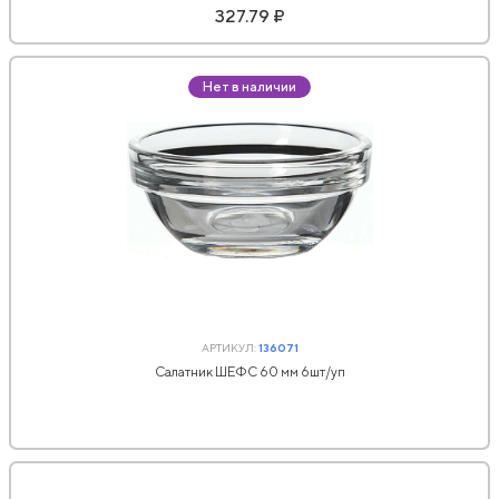
327.79 ₽
Нет в наличии
АРТИКУЛ:
136071
Салатник ШЕФС 60 мм 6шт/уп