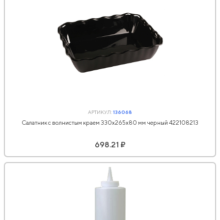
АРТИКУЛ:
136068
Салатник с волнистым краем 330х265х80 мм черный 422108213
698.21 ₽