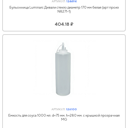
АРТИКУЛ:
124494
Бульонница Luminarc Дивали стекло диаметр 170 мм белая (арт произ
N8271-1)
404.18 ₽
АРТИКУЛ:
126100
Емкость для соуса 1000 мл. d=75 мм. h=280 мм. с крышкой прозрачная
MG