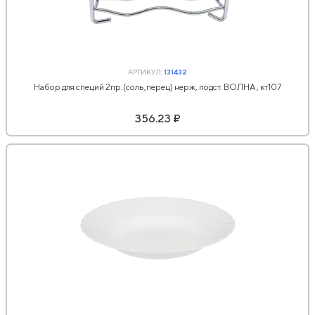
АРТИКУЛ:
131432
Набор для специй 2пр.(соль,перец) нерж, подст. ВОЛНА , кт107
356.23 ₽