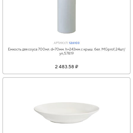
АРТИКУЛ:
126103
Емкость для соуса 700мл. d=70мм. h=243мм.с крыш. бел. MGprof,24шт/
уп,57819
2 483.58 ₽