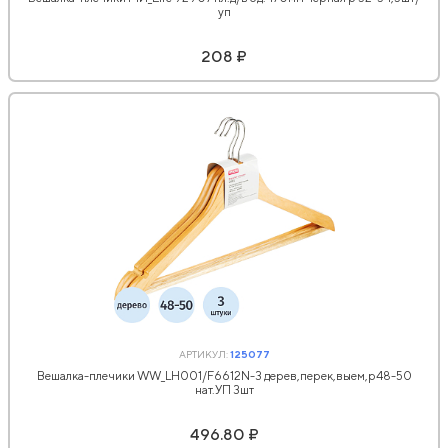
уп
208 ₽
АРТИКУЛ:
125077
Вешалка-плечики WW_LH001/F6612N-3 дерев,перек,выем,р48-50
нат.УП 3шт
496.80 ₽