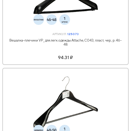
АРТИКУЛ:
125073
Вешалка-плечики VP_ для легк.одежды Attache,С043, пласт, чер, р.46-
48
94.31 ₽