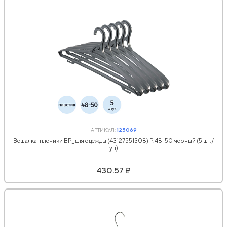
АРТИКУЛ:
125069
Вешалка-плечики BP_ для одежды (43127551308) Р.48-50 черный (5 шт./
уп)
430.57 ₽