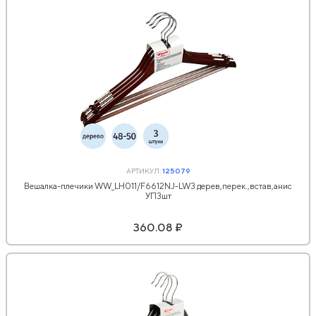
АРТИКУЛ:
125079
Вешалка-плечики WW_LH011/F6612NJ-LW3 дерев,перек.,встав,анис
УП3шт
360.08 ₽