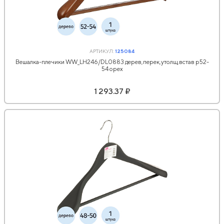
АРТИКУЛ:
125084
Вешалка-плечики WW_LH246/DL0883 дерев,перек,утолщ,встав р52-
54 орех
1 293.37 ₽