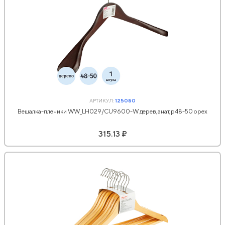
АРТИКУЛ:
125080
Вешалка-плечики WW_LH029/CU9600-W дерев,анат,р48-50 орех
315.13 ₽