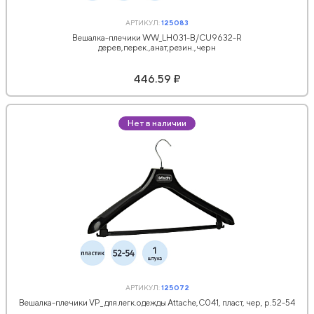
АРТИКУЛ:
125083
Вешалка-плечики WW_LH031-B/СU9632-R
дерев,перек.,анат,резин.,черн
446.59 ₽
Нет в наличии
АРТИКУЛ:
125072
Вешалка-плечики VP_ для легк.одежды Attache,С041, пласт, чер, р.52-54