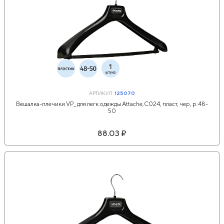
АРТИКУЛ:
125070
Вешалка-плечики VP_ для легк.одежды Attache,С024, пласт, чер, р.48-
50
88.03 ₽