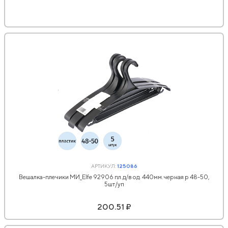
АРТИКУЛ:
125086
Вешалка-плечики МИ_Elfe 92906 пл.д/в од. 440мм.черная р 48-50,
5шт/уп
200.51 ₽