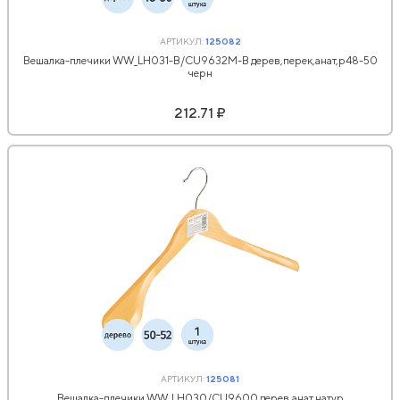
АРТИКУЛ:
125082
Вешалка-плечики WW_LH031-B/CU9632М-B дерев,перек,анат,р48-50
черн
212.71 ₽
АРТИКУЛ:
125081
Вешалка-плечики WW_LH030/CU9600 дерев,анат,натур