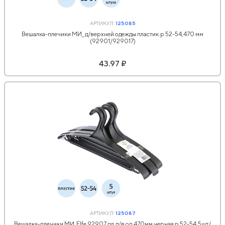
АРТИКУЛ:
125085
Вешалка-плечики МИ_ д/верхней одежды пластик.р 52-54,470 мм
(92901/929017)
43.97 ₽
АРТИКУЛ:
125087
Вешалка-плечики МИ_Elfe 92907 пл.д/в од.470мм черная р 52-54,5шт/