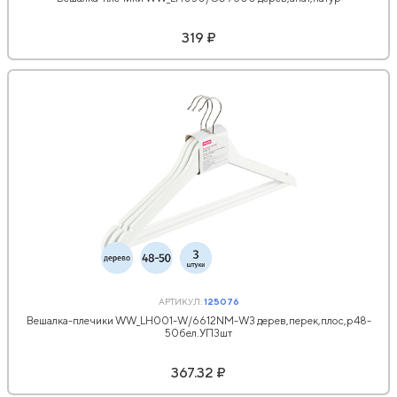
319 ₽
АРТИКУЛ:
125076
Вешалка-плечики WW_LH001-W/6612NM-W3 дерев,перек,плос,р48-
50бел.УП3шт
367.32 ₽