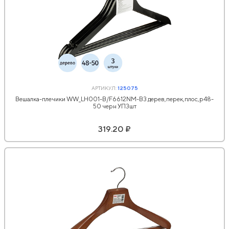
АРТИКУЛ:
125075
Вешалка-плечики WW_LH001-B/F6612NM-B3 дерев,перек,плос,р48-
50 черн УП3шт
319.20 ₽