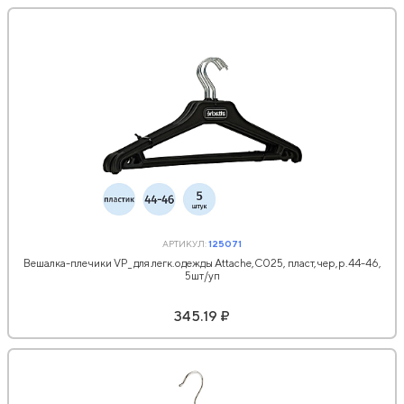
АРТИКУЛ:
125071
Вешалка-плечики VP_ для легк.одежды Attache,С025, пласт,чер,р.44-46,
5шт/уп
345.19 ₽