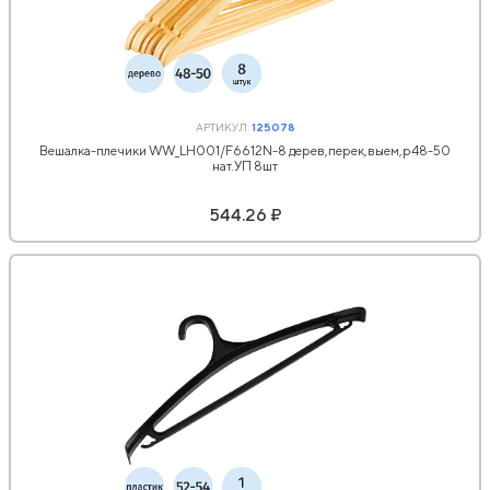
АРТИКУЛ:
125078
Вешалка-плечики WW_LH001/F6612N-8 дерев,перек,выем,р48-50
нат.УП 8шт
544.26 ₽