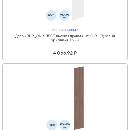
АРТИКУЛ:
125547
Дверь 0MX_ONIX ЛДСП высокая правая (1шт) O.D-1(R) белый
бриллиант В1920
4 066.92 ₽