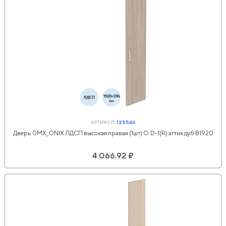
АРТИКУЛ:
125546
Дверь 0MX_ONIX ЛДСП высокая правая (1шт) O.D-1(R) аттик дуб В1920
4 066.92 ₽