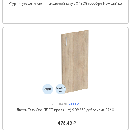
Фурнитура для стеклянных дверей Easy 904308 серебро New для 1 дв
АРТИКУЛ:
125550
Дверь Easy One ЛДСП прав.(1шт.) 908853 дуб сонома В760
1 476.43 ₽