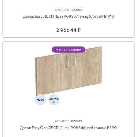
АРТИКУЛ:
125552
Дверь Easy ЛДСП (1шт.) 908857 тем.дуб/серый В1910
2 966.44 ₽
Нет в наличии
АРТИКУЛ:
125543
Двери Easy One ЛДСП (2шт.) (908846) дуб сонома В390