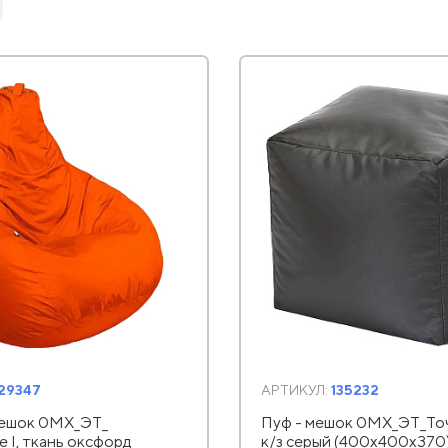
129347
АРТИКУЛ:
135232
мешок 0MX_ЭТ_
Пуф - мешок 0MX_ЭТ_Точ
 I, ткань оксфорд
к/з серый (400x400x370