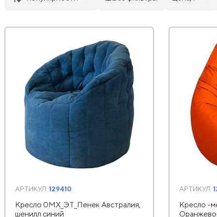
АРТИКУЛ:
129410
АРТИКУЛ:
Кресло 0MX_ЭТ_Пенек Австралия,
Кресло -
шенилл синий
Оранжевое