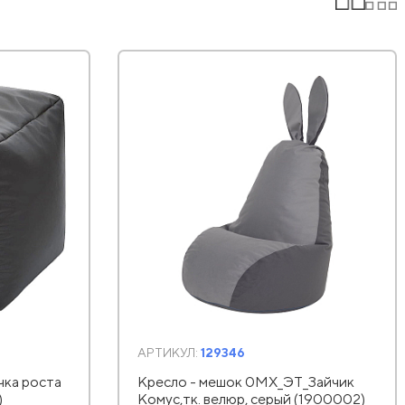
АРТИКУЛ:
129346
ка роста
Кресло - мешок 0MX_ЭТ_Зайчик
)
Комус,тк. велюр, серый (1900002)