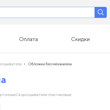
Оплата
Скидки
осшиватели
Обложки без механизма
ма
артонные
Скоросшиватели пластиковые