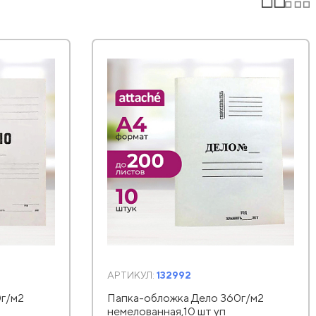
АРТИКУЛ:
132992
г/м2
Папка-обложка Дело 360г/м2
немелованная,10 шт уп