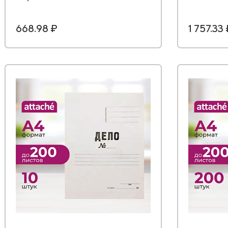
668.98 ₽
1 757.33