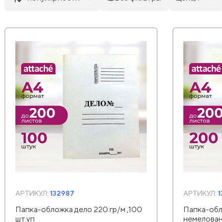
АРТИКУЛ:
132987
АРТИКУЛ:
1
Папка-обложка дело 220 гр/м ,100
Папка-обл
шт.уп
немелован