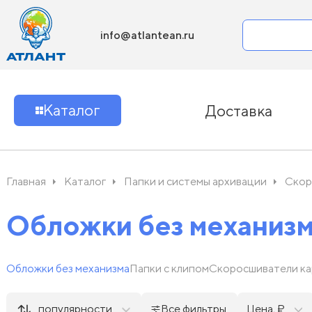
info@atlantean.ru
Каталог
Доставка
Главная
Каталог
Папки и системы архивации
Скор
Обложки без механиз
Обложки без механизма
Папки с клипом
Скоросшиватели к
популярности
Все фильтры
Цена, ₽