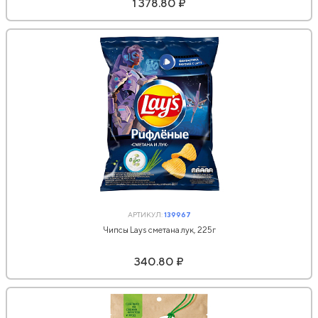
1 378.80 ₽
АРТИКУЛ:
139967
Чипсы Lays сметана лук, 225г
340.80 ₽