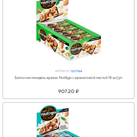
АРТИКУЛ:
123784
Батончик миндаль арахис Nut&go с арахисовой пастой 18 шт/уп
907.20 ₽