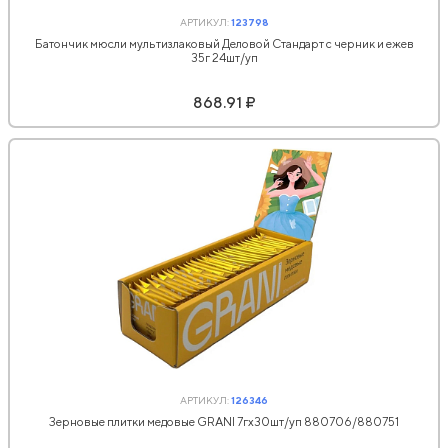
АРТИКУЛ:
123798
Батончик мюсли мультизлаковый Деловой Стандарт с черник и ежев
35г 24шт/уп
868.91 ₽
АРТИКУЛ:
126346
Зерновые плитки медовые GRANI 7гx30шт/уп 880706/880751