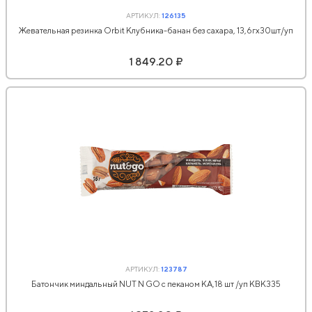
АРТИКУЛ:
126135
Жевательная резинка Orbit Клубника-банан без сахара, 13,6гх30шт/уп
1 849.20 ₽
АРТИКУЛ:
123787
Батончик миндальный NUT N GO с пеканом КА,18 шт /уп КВК335