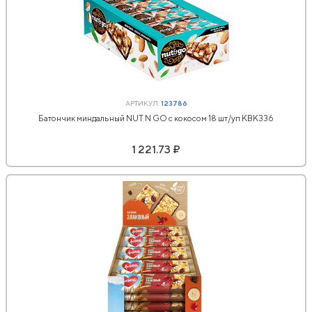
АРТИКУЛ:
123786
Батончик миндальный NUT N GO с кокосом 18 шт/уп КВК336
1 221.73 ₽