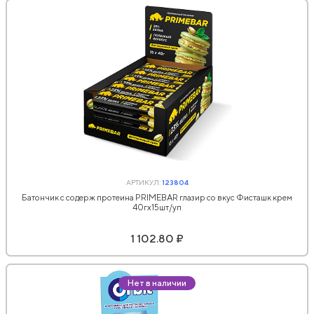
АРТИКУЛ:
123804
Батончик с содерж протеина PRIMEBAR глазир со вкус Фисташк крем
40гx15шт/уп
1 102.80 ₽
Нет в наличии