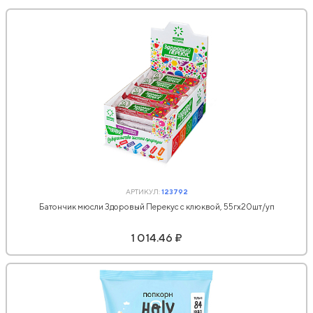
АРТИКУЛ:
123792
Батончик мюсли Здоровый Перекус с клюквой, 55гх20шт/уп
1 014.46 ₽