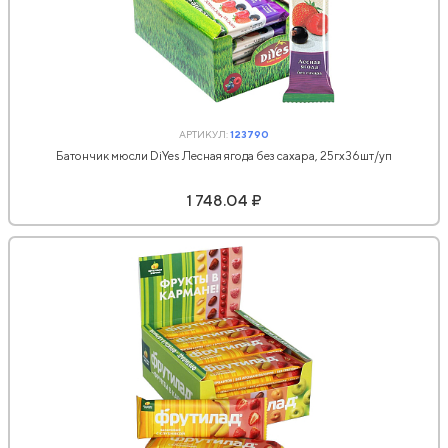
АРТИКУЛ:
123790
Батончик мюсли DiYes Лесная ягода без сахара, 25гх36шт/уп
1 748.04 ₽