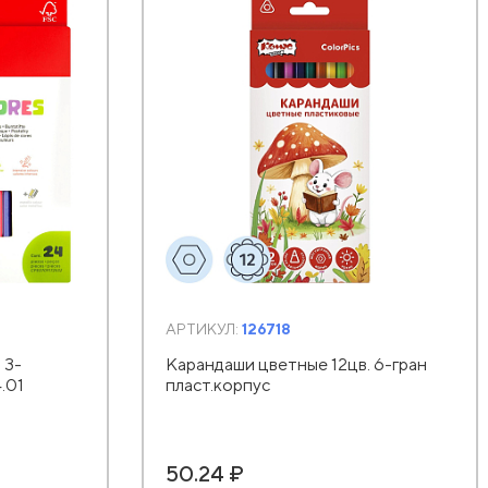
АРТИКУЛ:
126718
 3-
Карандаши цветные 12цв. 6-гран
.01
пласт.корпус
50.24 ₽