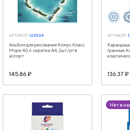
АРТИКУЛ:
123504
АРТИКУЛ:
1
Альбом для рисования Комус Класс
Карандаши
Море 40 л. скрепка А4, 2шт/уп в
гранные К
ассорт
классичес
145.86 ₽
136.37 ₽
Нет в н