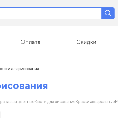
Оплата
Скидки
ости для рисования
рисования
рандаши цветные
Кисти для рисования
Краски акварельные
М