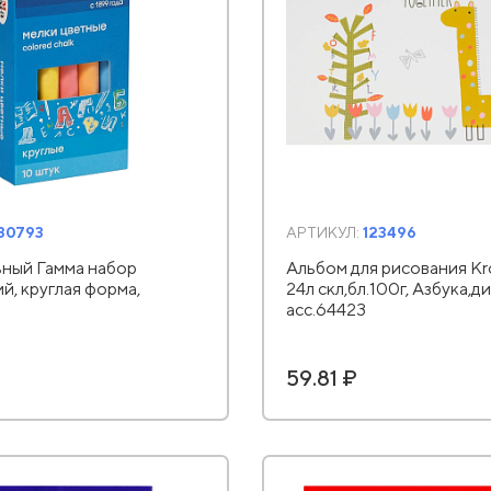
30793
АРТИКУЛ:
123496
ный Гамма набор
Альбом для рисования Kr
ий, круглая форма,
24л скл,бл.100г, Азбука,ди
асс.64423
59.81 ₽