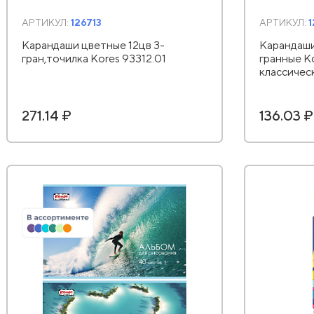
АРТИКУЛ:
126713
АРТИКУЛ:
1
Карандаши цветные 12цв 3-
Карандаши
гран,точилка Kores 93312.01
гранные К
классичес
271.14 ₽
136.03 ₽