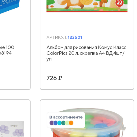
АРТИКУЛ:
123501
ые 100
Альбом для рисования Комус Класс
308194
ColorPics 20 л. скрепка А4 ВД 4шт/
уп
726 ₽