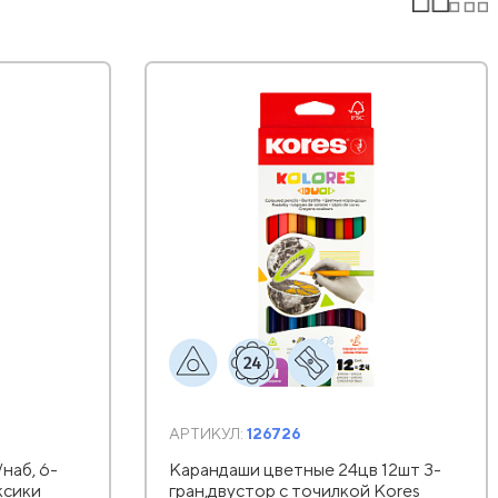
АРТИКУЛ:
126726
наб, 6-
Карандаши цветные 24цв 12шт 3-
ксики
гран,двустор с точилкой Kores