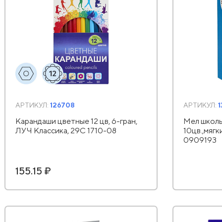
АРТИКУЛ:
126708
АРТИКУЛ:
1
Карандаши цветные 12 цв, 6-гран,
Мел школь
ЛУЧ Классика, 29С 1710-08
10цв.,мягк
0909193
155.15 ₽