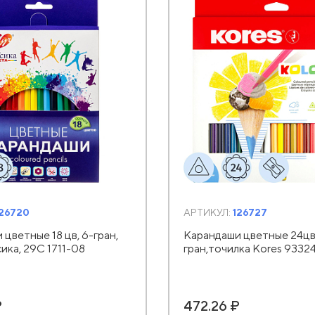
126720
АРТИКУЛ:
126727
цветные 18 цв, 6-гран,
Карандаши цветные 24цв
ика, 29С 1711-08
гран,точилка Kores 93324
₽
472.26 ₽