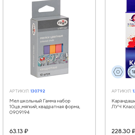
АРТИКУЛ:
130792
АРТИКУЛ:
Мел школьный Гамма набор
Карандаши 
10цв.,мягкий, квадратная форма,
ЛУЧ Класс
0909194
63.13 ₽
228.30 