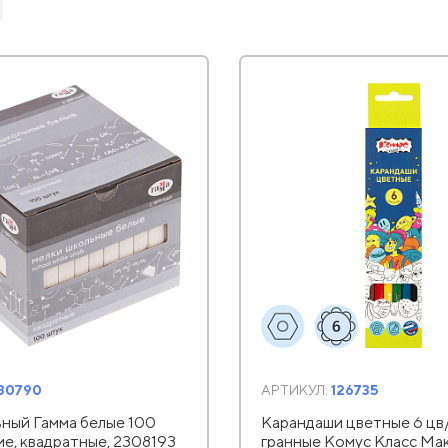
130790
АРТИКУЛ:
126735
ный Гамма белые 100
Карандаши цветные 6 цв/
ие, квадратные, 2308193
гранные Комус Класс Ма