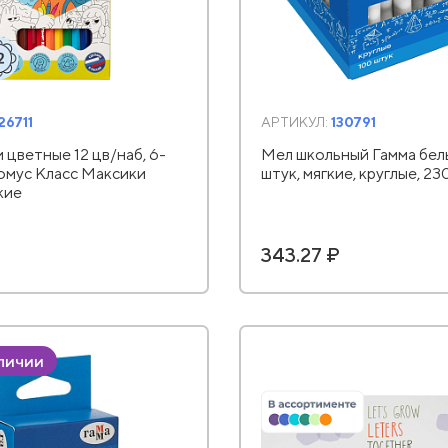
26711
АРТИКУЛ:
130791
 цветные 12 цв/наб, 6-
Мел школьный Гамма бел
омус Класс Максики
штук, мягкие, круглые, 2
кие
343.27 ₽
аличии