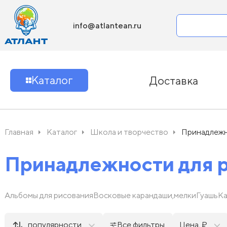
info@atlantean.ru
Каталог
Доставка
Главная
Каталог
Школа и творчество
Принадлежн
Принадлежности для 
Альбомы для рисования
Восковые карандаши,мелки
Гуашь
Ка
популярности
Все фильтры
Цена, ₽