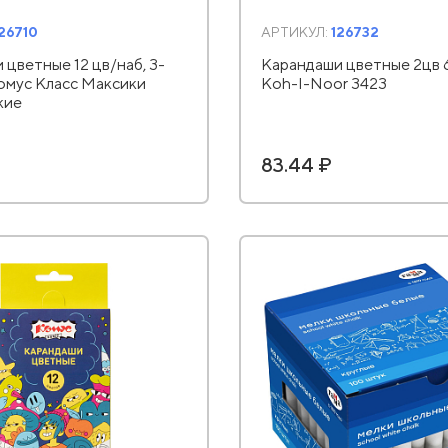
26710
АРТИКУЛ:
126732
 цветные 12 цв/наб, 3-
Карандаши цветные 2цв 
омус Класс Максики
Koh-I-Noor 3423
кие
83.44 ₽