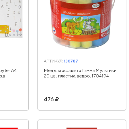
АРТИКУЛ:
130787
oyter А4
Мел для асфальта Гамма Мультики
з.в
20 цв., пластик. ведро, 1704194
476 ₽