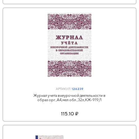
АРТИКУЛ:
126239
Журнал учета внеурочной деятельности в
образ.орг.,А4,мел.обл.,32л,КЖ-919/1
115.10 ₽