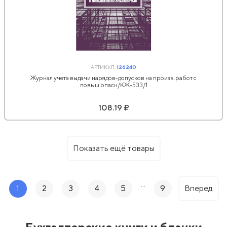
АРТИКУЛ:
126240
Журнал учета выдачи нарядов-допусков на произв.работ с
повыш.опасн/КЖ-533/1
108.19 ₽
Показать ещё товары
...
1
2
3
4
5
9
Вперед