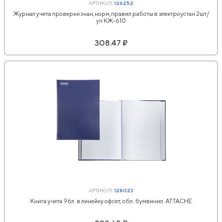
АРТИКУЛ:
126252
Журнал учета проверки знан,норм,правил работы в электроустан 2шт/
уп КЖ-610
308.47 ₽
АРТИКУЛ:
128023
Книга учета 96л. в линейку офсет, обл. бумвинил. ATTACHE