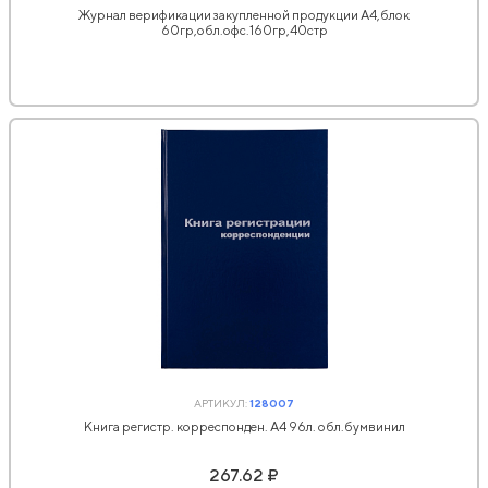
Журнал верификации закупленной продукции А4,блок
60гр,обл.офс.160гр,40стр
АРТИКУЛ:
128007
Книга регистр. корреспонден. А4 96л. обл.бумвинил
267.62 ₽