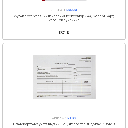
АРТИКУЛ:
126224
Журнал регистрации измерения температуры А4, 96л обл.карт,
корешок бумвинил
132 ₽
АРТИКУЛ:
124149
Бланк Карточка учета выдачи СИЗ, А5 офсет 50шт/упак 1205160