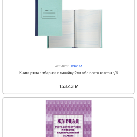
АРТИКУЛ:
128034
Книга учета амбарная в линейку 96л.обл.плотн.картон г/б
153.43 ₽