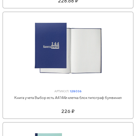
228.68 ₽
АРТИКУЛ:
128036
Книга учета Выбор есть А4 144л клетка блок типограф бумвинил
226 ₽