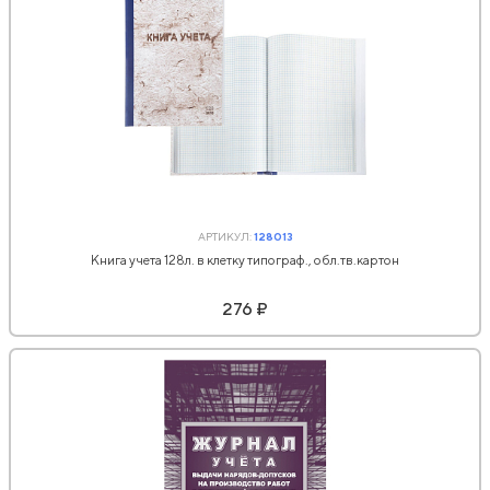
АРТИКУЛ:
128013
Книга учета 128л. в клетку типограф., обл.тв.картон
276 ₽