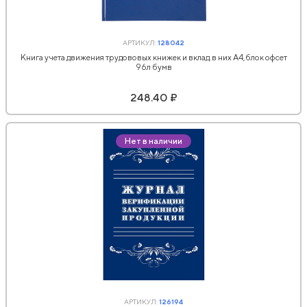
АРТИКУЛ:
128042
Книга учета движения трудововых книжек и вклад.в них А4,блок офсет
96л бумв
248.40 ₽
Нет в наличии
АРТИКУЛ:
126194