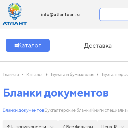
info@atlantean.ru
Каталог
Доставка
Главная
Каталог
Бумага и бумизделия
Бухгалтерск
Бланки документов
Бланки документов
Бухгалтерские бланки
Книги специализ
популярности
Все фильтры
Цена, ₽