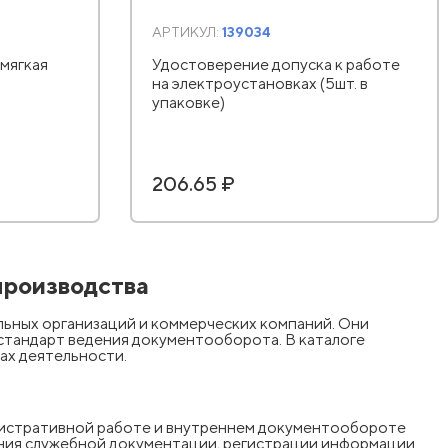
АРТИКУЛ:
139034
мягкая
Удостоверение допуска к работе
на электроустановках (5шт. в
упаковке)
206.65 ₽
производства
ьных организаций и коммерческих компаний. Они
 стандарт ведения документооборота. В каталоге
ах деятельности.
инистративной работе и внутреннем документообороте
ния служебной документации, регистрации информации