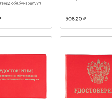
,тверд.обл.бумв5шт/уп
₽
508.20 ₽