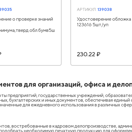
139035
АРТИКУЛ:
139038
ение о проверке знаний
Удостоверение обложка 
123616 5шт/уп
нимума,тверд.обл.бумв5ш
₽
230.22 ₽
ментов для организаций, офиса и дело
ты предприятий, государственных учреждений, образовател
ых, бухгалтерских и иных документов, обеспечивая единый
наченные для ежедневного использования в различных сфер
ентов, востребованные в кадровом делопроизводстве, адм
 подобрать необходимую печатную продукцию для оформле