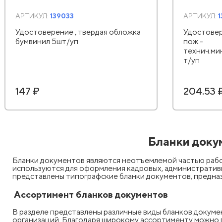
АРТИКУЛ:
139033
АРТИКУЛ:
Удостоверение , твердая обложка
Удостовер
бумвинил 5шт/уп
пож.-
технич.ми
т/уп
147 ₽
204.53 
Бланки доку
Бланки документов являются неотъемлемой частью рабо
используются для оформления кадровых, административн
представлены типографские бланки документов, предназ
Ассортимент бланков документов
В разделе представлены различные виды бланков докум
организаций. Благодаря широкому ассортименту можно