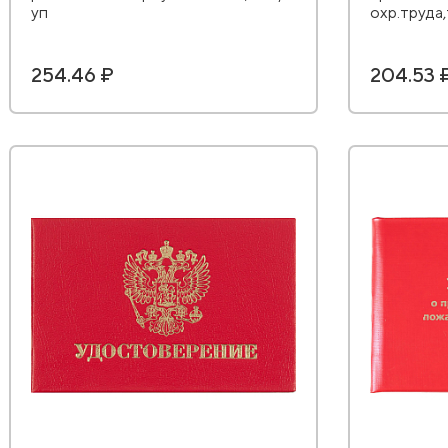
уп
охр.труда
254.46 ₽
204.53 