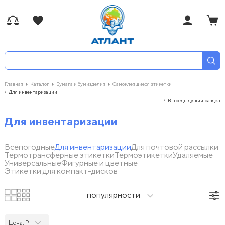
Главная
Каталог
Бумага и бумизделия
Самоклеящиеся этикетки
Для инвентаризации
В предыдущий раздел
Для инвентаризации
Всепогодные
Для инвентаризации
Для почтовой рассылки
Термотрансферные этикетки
Термоэтикетки
Удаляемые
Универсальные
Фигурные и цветные
Этикетки для компакт-дисков
популярности
Цена, ₽