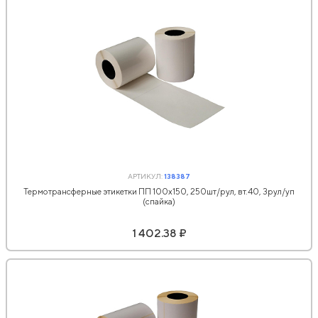
АРТИКУЛ:
138387
Термотрансферные этикетки ПП 100х150, 250шт/рул, вт.40, 3рул/уп
(спайка)
1 402.38 ₽