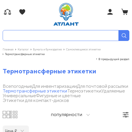
Главная
Каталог
Бумага и бумизделия
Самоклеящиеся этикетки
Термотрансферные этикетки
В предыдущий раздел
Термотрансферные этикетки
Всепогодные
Для инвентаризации
Для почтовой рассылки
Термотрансферные этикетки
Термоэтикетки
Удаляемые
Универсальные
Фигурные и цветные
Этикетки для компакт-дисков
популярности
Цена, ₽