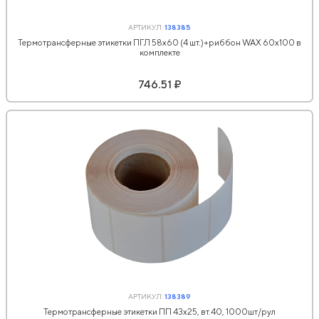
АРТИКУЛ:
138385
Термотрансферные этикетки ПГЛ 58х60 (4 шт.)+риббон WAX 60x100 в
комплекте
746.51 ₽
АРТИКУЛ:
138389
Термотрансферные этикетки ПП 43х25, вт.40, 1000шт/рул