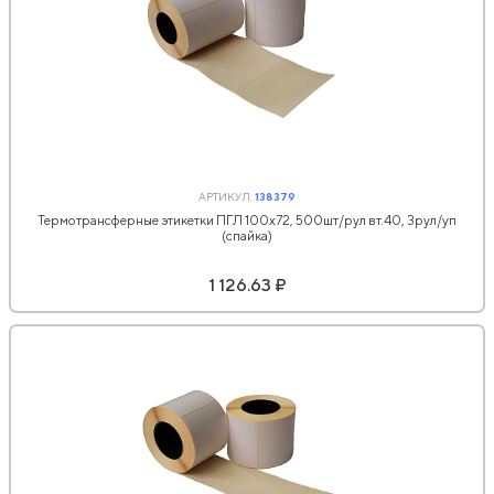
АРТИКУЛ:
138379
Термотрансферные этикетки ПГЛ 100х72, 500шт/рул вт.40, 3рул/уп
(спайка)
1 126.63 ₽