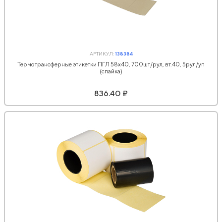
АРТИКУЛ:
138384
Термотрансферные этикетки ПГЛ 58х40, 700шт/рул, вт.40, 5рул/уп
(спайка)
836.40 ₽