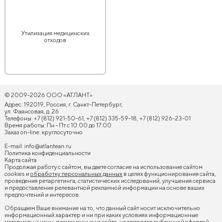
Утилизация медицинских
отходов
© 2009-2026 ООО «АТЛАНТ»
Адрес: 192019, Россия, г. Санкт-Петербург,
ул. Фаянсовая, д. 26
Телефоны: +7 (812) 921-50-61, +7 (812) 335-59-18, +7 (812) 926-23-01
Время работы: Пн - Пт с 10:00 до 17:00
Заказ on-line: круглосуточно
E-mail:
info@atlantean.ru
Политика конфиденциальности
Карта сайта
Продолжая работу с сайтом, вы даете согласие на использование сайтом
cookies и
обработку персональных данных
в целях функционирования сайта,
проведения ретаргетинга, статистических исследований, улучшения сервиса
и предоставления релевантной рекламной информации на основе ваших
предпочтений и интересов.
Обращаем Ваше внимание на то, что данный сайт носит исключительно
информационный характер и ни при каких условиях информационные
материалы и цены, размещенные на сайте, не являются публичной офертой,