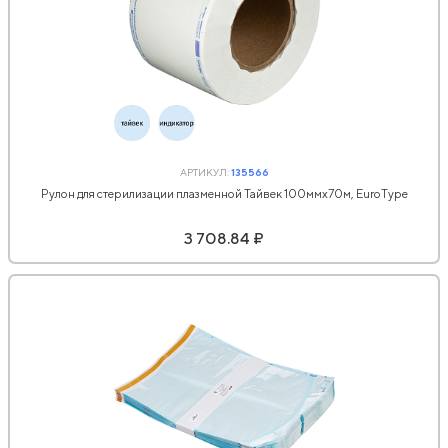
АРТИКУЛ:
135566
Рулон для стерилизации плазменной Тайвек 100ммx70м, EuroType
3 708.84 ₽