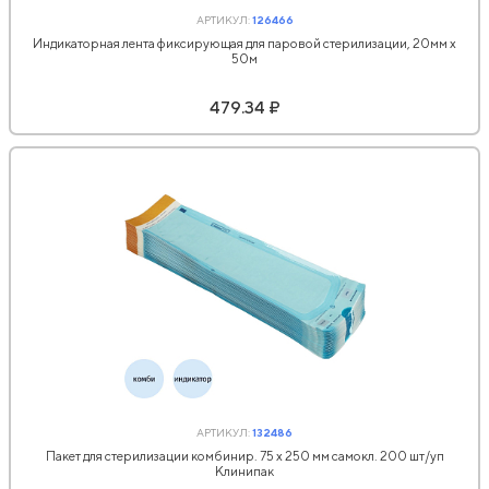
АРТИКУЛ:
126466
Индикаторная лента фиксирующая для паровой стерилизации, 20мм х
50м
479.34 ₽
АРТИКУЛ:
132486
Пакет для стерилизации комбинир. 75 х 250 мм самокл. 200 шт/уп
Клинипак