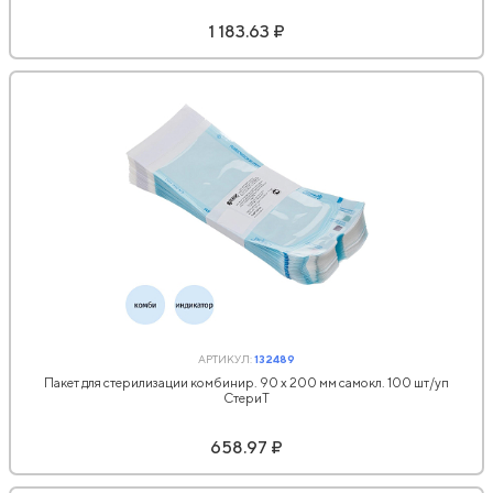
1 183.63 ₽
АРТИКУЛ:
132489
Пакет для стерилизации комбинир. 90 х 200 мм самокл. 100 шт/уп
СтериТ
658.97 ₽