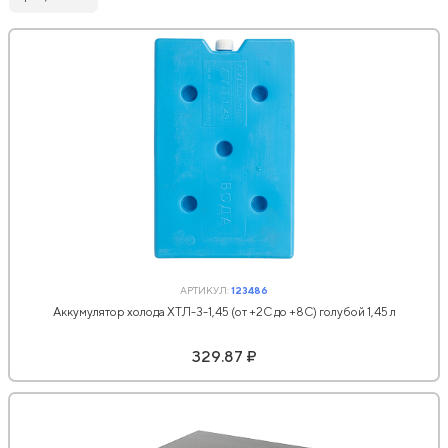
АРТИКУЛ:
123486
Аккумулятор холода ХТЛ-3-1,45 (от +2С до +8С) голубой 1,45 л
329.87 ₽