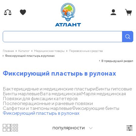
Главная
Каталог
Медицинские товары
Перевязочные средства
Фиксирующий пластырь в рулонах
В предыдущий раздел
Фиксирующий пластырь в рулонах
Бактерицидные и медицинские пластыри
Бинты гипсовые
Бинты марлевые
Вата медицинская
Марля медицинская
Повязки для фиксации катетеров
Послеоперационные и раневые повязки
Салфетки и тампоны марлевые
Фиксирующие бинты
Фиксирующий пластырь в рулонах
популярности