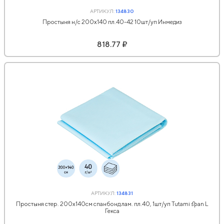
АРТИКУЛ:
134830
Простыня н/с 200x140 пл.40-42 10шт/уп Инмедиз
818.77 ₽
АРТИКУЛ:
134831
Простыня стер. 200х140см спанбонд лам. пл.40, 1шт/уп Tutami span L
Гекса