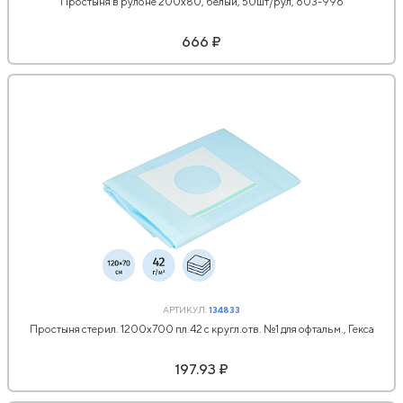
Простыня в рулоне 200х80, белый, 50шт/рул, 603-996
666 ₽
АРТИКУЛ:
134833
Простыня стерил. 1200х700 пл.42 с кругл.отв. №1 для офтальм., Гекса
197.93 ₽