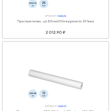
АРТИКУЛ:
134828
Простыня гигиен., н/с 80смх200м в рулоне пл .25 Гекса
2 012.90 ₽
АРТИКУЛ:
134823