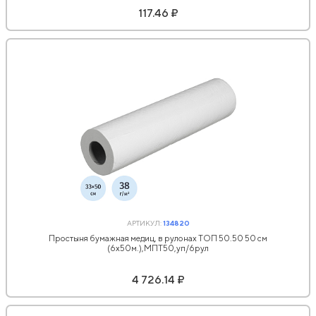
117.46 ₽
АРТИКУЛ:
134820
Простыня бумажная медиц, в рулонах ТОП 50.50 50 см
(6х50м.),МПТ50,уп/6рул
4 726.14 ₽