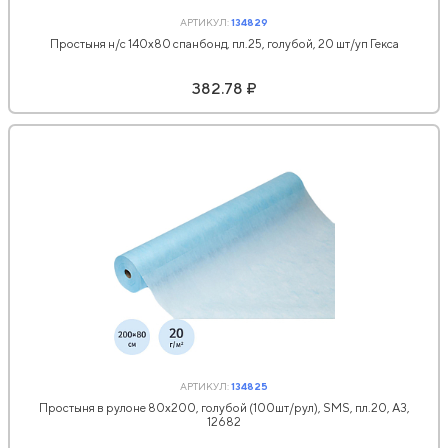
АРТИКУЛ:
134829
Простыня н/с 140х80 спанбонд, пл.25, голубой, 20 шт/уп Гекса
382.78 ₽
АРТИКУЛ:
134825
Простыня в рулоне 80х200, голубой (100шт/рул), SMS, пл.20, А3,
12682