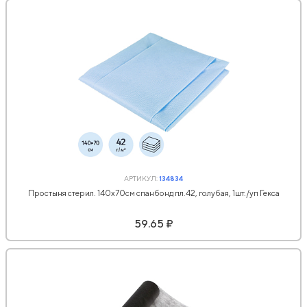
АРТИКУЛ:
134834
Простыня стерил. 140x70см спанбонд пл.42, голубая, 1шт./уп Гекса
59.65 ₽